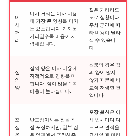
같은 거리라도
이사 거리는 이사 비용
이
도로 상황이나
에 가장 큰 영향을 미치
사
주차 공간에 따
는 요소입니다. 가까운
거
라 비용이 달라
거리일수록 비용이 저
리
질 수 있습니
렴해집니다.
다.
원룸의 경우 짐
짐의 양은 이사 비용에
짐
의 양이 많지
직접적으로 영향을 미
의
않기 때문에 비
칩니다. 짐이 많을수록
양
교적 저렴한 편
비용이 높아집니다.
입니다.
포장 옵션은 이
포
반포장이사는 짐을 직
사 업체마다 다
장
접 포장하지만, 일부 짐
르므로 견적을
옵
은 업체에서 포장해주
요청할 때 미리