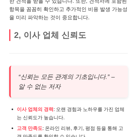
한 견적을 받을 수 있습니다. 또한, 견적서에 포함된
항목을 꼼꼼히 확인하고 추가적인 비용 발생 가능성
을 미리 파악하는 것이 중요합니다.
2, 이사 업체 신뢰도
“신뢰는 모든 관계의 기초입니다.” –
알 수 없는 저자
이사 업체의 경력
: 오랜 경험과 노하우를 가진 업체
는 신뢰도가 높습니다.
고객 만족도
: 온라인 리뷰, 후기, 평점 등을 통해 고
객 만족도를 확인할 수 있습니다.