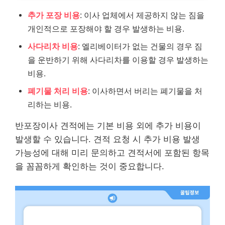
추가 포장 비용
: 이사 업체에서 제공하지 않는 짐을
개인적으로 포장해야 할 경우 발생하는 비용.
사다리차 비용
: 엘리베이터가 없는 건물의 경우 짐
을 운반하기 위해 사다리차를 이용할 경우 발생하는
비용.
폐기물 처리 비용
: 이사하면서 버리는 폐기물을 처
리하는 비용.
반포장이사 견적에는 기본 비용 외에 추가 비용이
발생할 수 있습니다. 견적 요청 시 추가 비용 발생
가능성에 대해 미리 문의하고 견적서에 포함된 항목
을 꼼꼼하게 확인하는 것이 중요합니다.