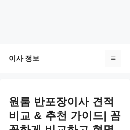
Skip
to
이사 정보
Menu
content
원룸 반포장이사 견적
비교 & 추천 가이드| 꼼
꼼하게 비교하고 현명