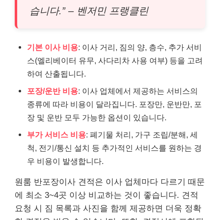
습니다.” – 벤저민 프랭클린
기본 이사 비용
: 이사 거리, 짐의 양, 층수, 추가 서비
스(엘리베이터 유무, 사다리차 사용 여부) 등을 고려
하여 산출됩니다.
포장/운반 비용
: 이사 업체에서 제공하는 서비스의
종류에 따라 비용이 달라집니다. 포장만, 운반만, 포
장 및 운반 모두 가능한 옵션이 있습니다.
부가 서비스 비용
: 폐기물 처리, 가구 조립/분해, 세
척, 전기/통신 설치 등 추가적인 서비스를 원하는 경
우 비용이 발생합니다.
원룸 반포장이사 견적은 이사 업체마다 다르기 때문
에 최소 3~4곳 이상 비교하는 것이 좋습니다. 견적
요청 시 짐 목록과 사진을 함께 제공하면 더욱 정확