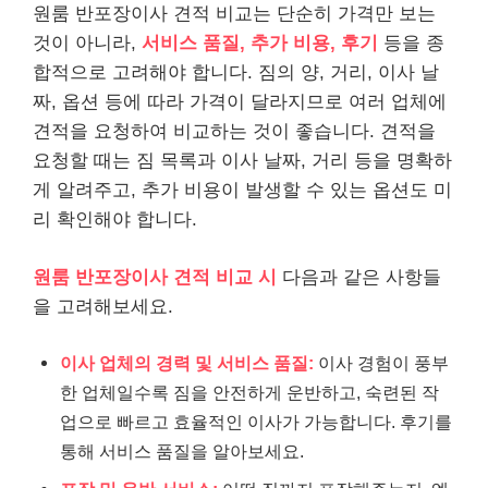
원룸 반포장이사 견적 비교는 단순히 가격만 보는
것이 아니라,
서비스 품질, 추가 비용, 후기
등을 종
합적으로 고려해야 합니다. 짐의 양, 거리, 이사 날
짜, 옵션 등에 따라 가격이 달라지므로 여러 업체에
견적을 요청하여 비교하는 것이 좋습니다. 견적을
요청할 때는 짐 목록과 이사 날짜, 거리 등을 명확하
게 알려주고, 추가 비용이 발생할 수 있는 옵션도 미
리 확인해야 합니다.
원룸 반포장이사 견적 비교 시
다음과 같은 사항들
을 고려해보세요.
이사 업체의 경력 및 서비스 품질:
이사 경험이 풍부
한 업체일수록 짐을 안전하게 운반하고, 숙련된 작
업으로 빠르고 효율적인 이사가 가능합니다. 후기를
통해 서비스 품질을 알아보세요.