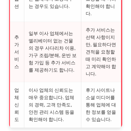
션
는 경우도 있습니다.
확인해야 합니
다.
추가 서비스는
일부 이사 업체에서는
추
선택 사항이지
엘리베이터 없는 건물
가
만, 필요하다면
의 경우 사다리차 이용,
서
견적을 요청할
가구 조립/분해, 운반 보
비
때 미리 확인하
험 가입 등 추가 서비스
스
고 계약해야 합
를 제공하기도 합니다.
니다.
업
이사 업체의 신뢰도는
후기 사이트나
체
매우 중요합니다. 업체
소셜 미디어를
신
의 경력, 고객 만족도,
통해 업체에 대
뢰
안전 관리 시스템 등을
한 정보를 얻을
도
확인해야 합니다.
수 있습니다.