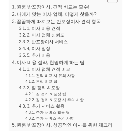
원룸 반포장이사, 견적 비교는 필수!
나에게 맞는 이사 업체, 어떻게 찾을까?
꼼꼼하게 따져보는 반포장이사 견적 항목
1, 이사 비용 견적
2, 이사 업체 신뢰도
3, 반포장이사 서비스
4, 이사 일정
5, 추가 비용
이사 비용 절약, 현명하게 하는 팁
1, 이사 업체 견적 비교
견적 비교 시 유의 사항
견적 비교 팁
2, 짐 정리 & 포장
짐 정리 & 포장 팁
짐 정리 & 포장 시 주의 사항
3, 추가 서비스 활용
추가 서비스 활용 팁
추가 서비스 주의 사항
원룸 반포장이사, 성공적인 이사를 위한 체크리