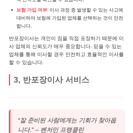
보험 가입 여부
: 이사 과정 중 발생할 수 있는 사고에
대비하여 보험에 가입된 업체를 선택하는 것이 안전
합니다.
반포장이사는 개인이 짐을 직접 포장하기 때문에 이
사 업체의 신뢰도가 매우 중요합니다. 믿을 수 있는
업체를 통해 이사할 경우 안전하고 효율적인 이사를
할 수 있습니다.
3, 반포장이사 서비스
“잘 준비된 사람에게는 기회가 찾아옵
니다.” – 벤저민 프랭클린