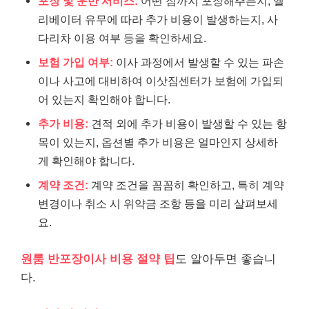
포장 및 운반 서비스:
어떤 짐까지 포장해주는지, 엘
리베이터 유무에 따라 추가 비용이 발생하는지, 사
다리차 이용 여부 등을 확인하세요.
보험 가입 여부:
이사 과정에서 발생할 수 있는 파손
이나 사고에 대비하여 이삿짐센터가 보험에 가입되
어 있는지 확인해야 합니다.
추가 비용:
견적 외에 추가 비용이 발생할 수 있는 항
목이 있는지, 옵션별 추가 비용은 얼마인지 상세하
게 확인해야 합니다.
계약 조건:
계약 조건을 꼼꼼히 확인하고, 특히 계약
변경이나 취소 시 위약금 조항 등을 미리 살펴보세
요.
원룸 반포장이사 비용 절약 팁
도 알아두면 좋습니
다.