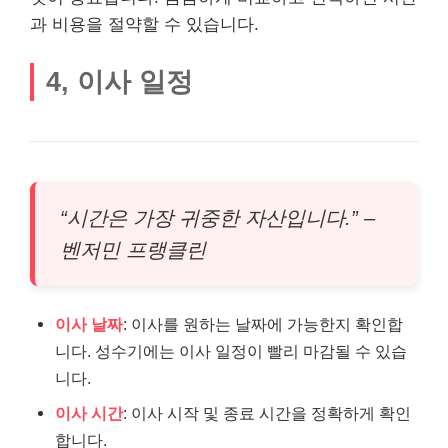
과 비용을 절약할 수 있습니다.
4, 이사 일정
“시간은 가장 귀중한 자산입니다.” –
벤저민 프랭클린
이사 날짜
: 이사를 원하는 날짜에 가능한지 확인합
니다. 성수기에는 이사 일정이 빨리 마감될 수 있습
니다.
이사 시간
: 이사 시작 및 종료 시간을 정확하게 확인
합니다.