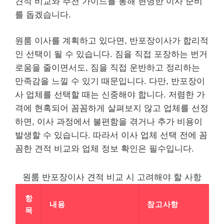
견적 비교와 추천 가이드를 통해 현명한 이사 준비
를 돕겠습니다.
원룸 이사를 계획하고 있다면, 반포장이사가 합리적
인 선택이 될 수 있습니다. 짐을 직접 포장하는 번거
로움을 줄이면서도, 짐을 직접 운반하고 정리하는
만족감을 느낄 수 있기 때문입니다. 다만, 반포장이
사 업체를 선택할 때는 신중해야 합니다. 저렴한 가
격에 현혹되어 꼼꼼하게 살펴보지 않고 업체를 선정
하면, 이사 과정에서 불편함을 겪거나 추가 비용이
발생할 수 있습니다. 따라서 이사 업체 선택 전에 꼼
꼼한 견적 비교와 업체 정보 확인은 필수입니다.
원룸 반포장이사 견적 비교 시 고려해야 할 사항
항
내용
참고사항
목