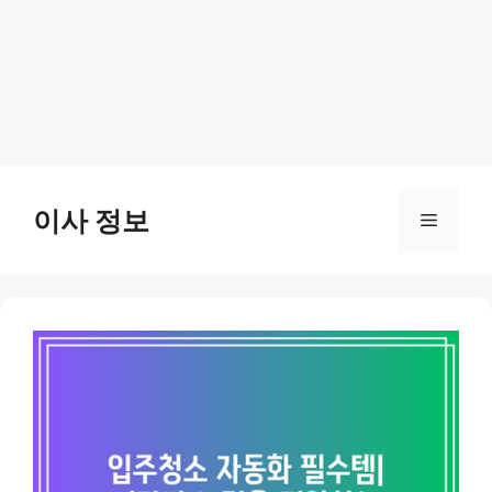
Skip
to
이사 정보
Menu
content