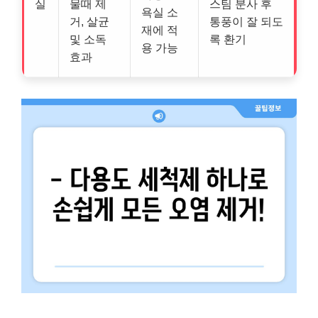
실
물때 제
스팀 분사 후
욕실 소
거, 살균
통풍이 잘 되도
재에 적
및 소독
록 환기
용 가능
효과