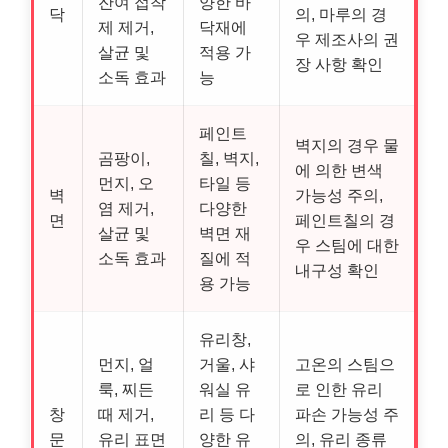
잔여 접착
양한 바
닥
의, 마루의 경
제 제거,
닥재에
우 제조사의 권
살균 및
적용 가
장 사항 확인
소독 효과
능
페인트
벽지의 경우 물
곰팡이,
칠, 벽지,
에 의한 변색
먼지, 오
타일 등
벽
가능성 주의,
염 제거,
다양한
면
페인트칠의 경
살균 및
벽면 재
우 스팀에 대한
소독 효과
질에 적
내구성 확인
용 가능
유리창,
먼지, 얼
거울, 샤
고온의 스팀으
룩, 찌든
워실 유
로 인한 유리
창
때 제거,
리 등 다
파손 가능성 주
문
유리 표면
양한 유
의, 유리 종류