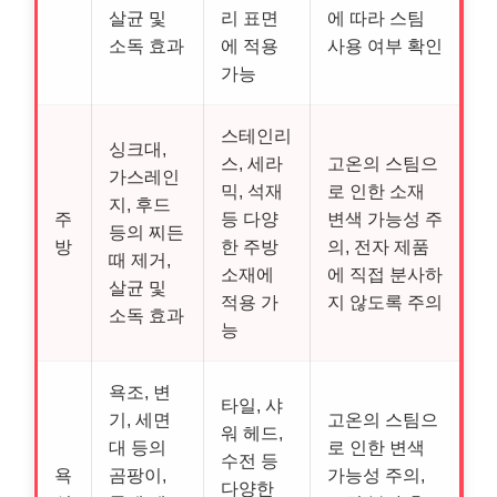
살균 및
리 표면
에 따라 스팀
소독 효과
에 적용
사용 여부 확인
가능
스테인리
싱크대,
스, 세라
고온의 스팀으
가스레인
믹, 석재
로 인한 소재
지, 후드
주
등 다양
변색 가능성 주
등의 찌든
방
한 주방
의, 전자 제품
때 제거,
소재에
에 직접 분사하
살균 및
적용 가
지 않도록 주의
소독 효과
능
욕조, 변
타일, 샤
기, 세면
고온의 스팀으
워 헤드,
대 등의
로 인한 변색
수전 등
욕
곰팡이,
가능성 주의,
다양한