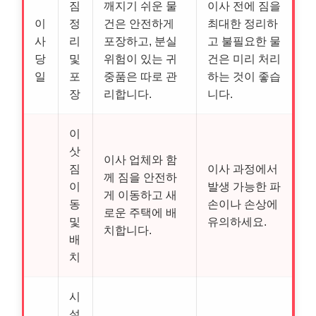
짐
깨지기 쉬운 물
이사 전에 짐을
이
정
건은 안전하게
최대한 정리하
사
리
포장하고, 분실
고 불필요한 물
당
및
위험이 있는 귀
건은 미리 처리
일
포
중품은 따로 관
하는 것이 좋습
장
리합니다.
니다.
이
삿
이사 업체와 함
짐
이사 과정에서
께 짐을 안전하
이
발생 가능한 파
게 이동하고 새
동
손이나 손상에
로운 주택에 배
및
유의하세요.
치합니다.
배
치
시
설