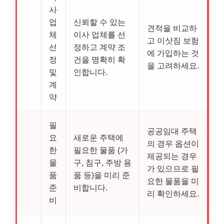
사
업
신뢰할 수 있는
견적을 비교하
체
이사 업체를 선
고 이삿짐 보험
선
정하고 계약 조
에 가입하는 것
정
건을 명확히 확
을 고려하세요.
및
인합니다.
계
약
필
공공임대 주택
요
새로운 주택에
의 경우 옵션이
한
필요한 물품 (가
제공되는 경우
물
구, 침구, 주방 용
가 있으므로 필
품
품 등)을 미리 준
요한 물품을 미
준
비합니다.
리 확인하세요.
비