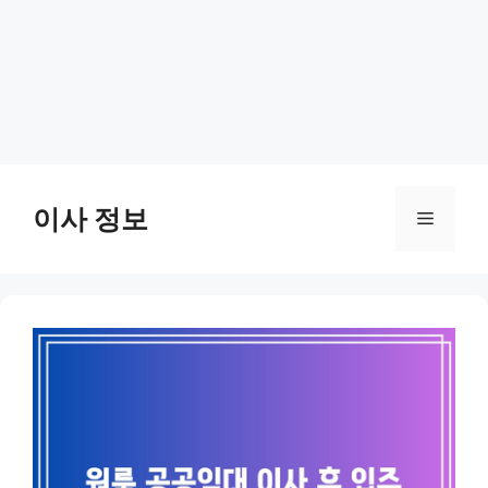
Skip
to
이사 정보
Menu
content