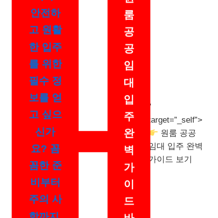
사 후
원
안전하
룸
고 원활
공
한 입주
공
를 위한
임
필수 정
대
보를 얻
입
”
고 싶으
주
target=”_self”>
신가
완
원룸 공공
임대 입주 완벽
요? 꼼
벽
가이드 보기
꼼한 준
가
비부터
이
주의 사
드
항까지,
바