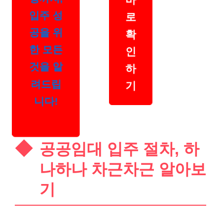
입주 성
로
공을 위
확
한 모든
인
것을 알
하
려드립
기
니다!
공공임대 입주 절차, 하
나하나 차근차근 알아보
기