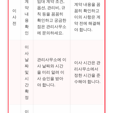
계
임대 계약 조건,
계약 내용을 꼼
약
옵션, 관리비, 규
이
꼼히 확인하고
내
칙 등을 꼼꼼히
사
이의 사항은 계
용
확인하고 궁금한
전
약 전에 해결해
확
점은 관리사무소
야 합니다.
인
에 문의하세요.
이
사
날
관리사무소에 이
이사 시간은 관
짜
사 날짜와 시간
리사무소에서
및
을 미리 알려 이
정한 시간을 준
시
사 승인을 받아
수해야 합니다.
간
야 합니다.
확
정
이