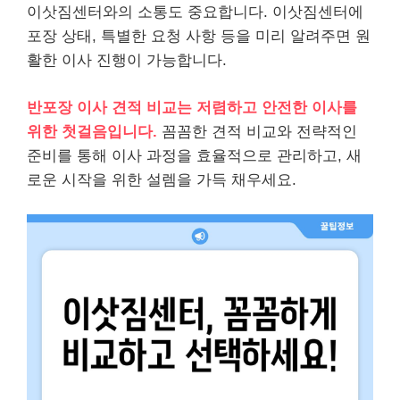
이삿짐센터와의 소통도 중요합니다. 이삿짐센터에
포장 상태, 특별한 요청 사항 등을 미리 알려주면 원
활한 이사 진행이 가능합니다.
반포장 이사 견적 비교는 저렴하고 안전한 이사를
위한 첫걸음입니다.
꼼꼼한 견적 비교와 전략적인
준비를 통해 이사 과정을 효율적으로 관리하고, 새
로운 시작을 위한 설렘을 가득 채우세요.