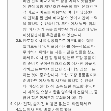
라인 견적 비교 사이트 활용 여러 이삿짐센터
에 견적 요청 계약 조건 꼼꼼히 확인 온라인 견
적 비교 사이트를 이용하면 여러 이삿짐센터
의 견적을 한 번에 비교할 수 있어 시간과 노력
을 절약할 수 있습니다. 또한, 이사 날짜, 짐의
양, 이사 거리 등을 입력하면 해당 조건에 맞는
이삿짐센터를 추천받을 수 있습니다.
반포장 이사를 성공적으로 마무리하는 팁을
알려드립니다. 반포장 이사를 성공적으로 마
무리하기 위해서는 다음과 같은 팁들을 참고
하세요. 이사 전 짐 정리 및 분류 포장 용품 미
리 준비 이삿짐센터와의 소통 이사 전 짐을 정
리하고 분류하여 필요한 짐과 버릴 짐을 구분
하는 것이 중요합니다. 또한, 포장 용품을 미리
준비하면 이사 당일 시간을 절약할 수 있습니
다. 이삿짐센터와의 소통 또한 중요합니다. 이
사 계획 및 요청 사항을 명확하게 전달하고, 궁
금한 점은 언제든지 문의해야 합니다.
이사 견적, 숨겨진 비용은 없는지 확인하세요!
1, 이사 견적 비교 사이트 활용