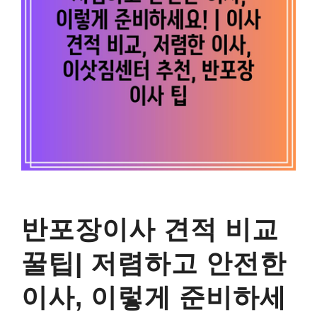
반포장이사 견적 비교
꿀팁| 저렴하고 안전한
이사, 이렇게 준비하세