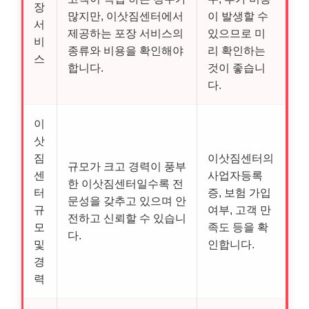
장
많지만, 이삿짐센터에서
이 발생할 수
서
제공하는 포장 서비스의
있으므로 미
비
종류와 비용을 확인해야
리 확인하는
스
합니다.
것이 좋습니
다.
이
삿
짐
이삿짐센터의
규모가 크고 경력이 풍부
센
사업자등록
한 이삿짐센터일수록 전
터
증, 보험 가입
문성을 갖추고 있으며 안
규
여부, 고객 만
전하고 신뢰할 수 있습니
모
족도 등을 확
다.
및
인합니다.
경
력