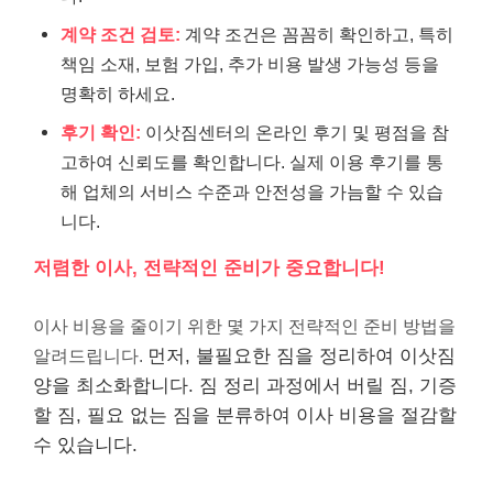
계약 조건 검토:
계약 조건은 꼼꼼히 확인하고, 특히
책임 소재, 보험 가입, 추가 비용 발생 가능성 등을
명확히 하세요.
후기 확인:
이삿짐센터의 온라인 후기 및 평점을 참
고하여 신뢰도를 확인합니다. 실제 이용 후기를 통
해 업체의 서비스 수준과 안전성을 가늠할 수 있습
니다.
저렴한 이사, 전략적인 준비가 중요합니다!
이사 비용을 줄이기 위한 몇 가지 전략적인 준비 방법을
알려드립니다.
먼저, 불필요한 짐을 정리하여 이삿짐
양을 최소화합니다. 짐 정리 과정에서 버릴 짐, 기증
할 짐, 필요 없는 짐을 분류하여 이사 비용을 절감할
수 있습니다.