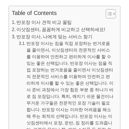
Table of Contents
반포장 이사 견적 비교 꿀팁
이삿짐센터, 꼼꼼하게 비교하고 선택하세요!
반포장 이사, 나에게 맞는 서비스 찾기
반포장 이사는 짐을 직접 포장하는 번거로움
을 줄이면서, 이삿짐센터의 전문적인 서비스
를 이용하여 안전하고 편리하게 이사를 할 수
있는 좋은 선택입니다. 반포장 이사는 짐을 직
접 포장하는 번거로움을 줄이면서 이삿짐센터
의 전문적인 서비스를 이용하여 안전하고 편
리하게 이사를 할 수 있는 좋은 선택입니다. 이
사 준비 과정에서 가장 힘든 부분 중 하나가 바
로 짐 포장입니다. 특히, 깨지기 쉬운 물건이나
무거운 가구들은 전문적인 포장 기술이 필요
합니다. 반포장 이사는 이러한 어려움을 해소
해 주는 최적의 선택입니다. 반포장 이사는 이
삿짐센터에서 포장, 운반, 짐 정리를 도와줍니