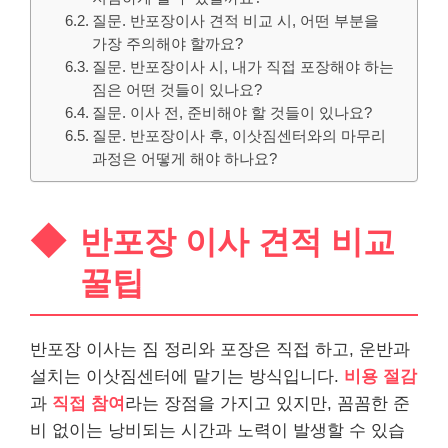
질문. 반포장이사 견적 비교 시, 어떤 부분을
가장 주의해야 할까요?
질문. 반포장이사 시, 내가 직접 포장해야 하는
짐은 어떤 것들이 있나요?
질문. 이사 전, 준비해야 할 것들이 있나요?
질문. 반포장이사 후, 이삿짐센터와의 마무리
과정은 어떻게 해야 하나요?
반포장 이사 견적 비교
꿀팁
반포장 이사는 짐 정리와 포장은 직접 하고, 운반과
설치는 이삿짐센터에 맡기는 방식입니다.
비용 절감
과
직접 참여
라는 장점을 가지고 있지만, 꼼꼼한 준
비 없이는 낭비되는 시간과 노력이 발생할 수 있습