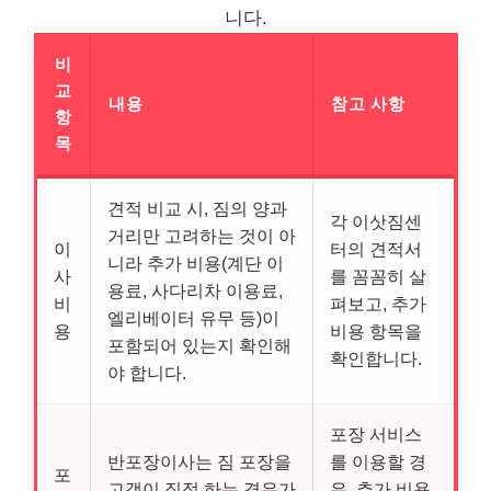
니다.
비
교
내용
참고 사항
항
목
견적 비교 시, 짐의 양과
각 이삿짐센
거리만 고려하는 것이 아
이
터의 견적서
니라 추가 비용(계단 이
사
를 꼼꼼히 살
용료, 사다리차 이용료,
비
펴보고, 추가
엘리베이터 유무 등)이
용
비용 항목을
포함되어 있는지 확인해
확인합니다.
야 합니다.
포장 서비스
반포장이사는 짐 포장을
를 이용할 경
포
고객이 직접 하는 경우가
우, 추가 비용