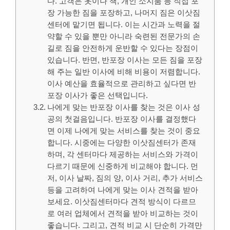
다. 고객은 옷이나 책, 개인 소지품 등 직접 포
장 가능한 짐을 포장하고, 나머지 짐은 이삿짐
센터에 맡기면 됩니다. 이는 시간과 노력을 절
약할 수 있을 뿐만 아니라 숙련된 전문가의 손
길로 짐을 안전하게 운반할 수 있다는 장점이
있습니다. 반면, 반포장 이사는 모든 짐을 포장
해 주는 일반 이사에 비해 비용이 저렴합니다.
이사 예산을 효율적으로 관리하고 싶다면 반
포장 이사가 좋은 선택입니다.
나에게 맞는 반포장 이사를 찾는 것은 이사 성
공의 첫걸음입니다. 반포장 이사를 결정했다
면 이제 나에게 맞는 서비스를 찾는 것이 중요
합니다. 시중에는 다양한 이삿짐센터가 존재
하며, 각 센터마다 제공하는 서비스와 가격이
다르기 때문에 신중하게 비교해야 합니다. 먼
저, 이사 날짜, 짐의 양, 이사 거리, 추가 서비스
등을 고려하여 나에게 맞는 이사 견적을 받아
보세요. 이삿짐센터마다 견적 방식이 다르므
로 여러 업체에서 견적을 받아 비교하는 것이
좋습니다. 그리고, 견적 비교 시 단순히 가격만