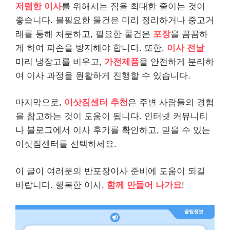
저렴한 이사
를 위해서는 짐을 최대한 줄이는 것이
좋습니다. 불필요한 물건은 미리 정리하거나 중고거
래를 통해 처분하고, 필요한 물건은
포장
을 꼼꼼하
게 하여 파손을 방지해야 합니다. 또한,
이사 전날
미리 냉장고를 비우고,
가전제품
을 안전하게 분리하
여 이사 과정을 원활하게 진행할 수 있습니다.
마지막으로,
이삿짐센터 추천
은 주변 사람들의 경험
을 참고하는 것이 도움이 됩니다. 인터넷 커뮤니티
나 블로그에서 이사 후기를 확인하고, 믿을 수 있는
이삿짐센터를 선택하세요.
이 글이 여러분의 반포장이사 준비에 도움이 되길
바랍니다. 행복한 이사,
함께 만들어 나가요
!