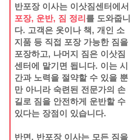
반포장 이사는 이삿짐센터에서
포장, 운반, 짐 정리
를 도와줍니
다. 고객은 옷이나 책, 개인 소
지품 등 직접 포장 가능한 짐을
포장하고, 나머지 짐은 이삿짐
센터에 맡기면 됩니다. 이는 시
간과 노력을 절약할 수 있을 뿐
만 아니라 숙련된 전문가의 손
길로 짐을 안전하게 운반할 수
있다는 장점이 있습니다.
반면, 반포장 이사는 모든 짐을