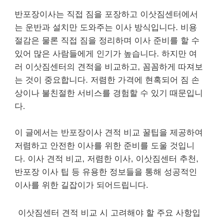
반포장이사는 직접 짐을 포장하고 이삿짐센터에서
는 운반과 설치만 도와주는 이사 방식입니다. 비용
절감은 물론 직접 짐을 정리하며 이사 준비를 할 수
있어 많은 사람들에게 인기가 높습니다. 하지만 여
러 이삿짐센터의 견적을 비교하고, 꼼꼼하게 따져보
는 것이 중요합니다. 저렴한 가격에 현혹되어 짐 손
상이나 불친절한 서비스를 경험할 수 있기 때문입니
다.
이 글에서는 반포장이사 견적 비교 꿀팁을 제공하여
저렴하고 안전한 이사를 위한 준비를 도울 것입니
다. 이사 견적 비교, 저렴한 이사, 이삿짐센터 추천,
반포장 이사 팁 등 유용한 정보들을 통해 성공적인
이사를 위한 길잡이가 되어드립니다.
이삿짐센터 견적 비교 시 고려해야 할 주요 사항입