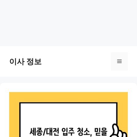
Skip
to
이사 정보
Menu
content