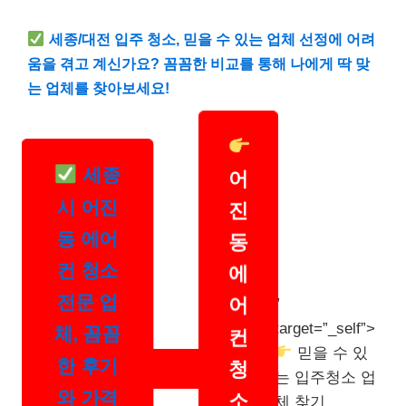
세종/대전 입주 청소, 믿을 수 있는 업체 선정에 어려
움을 겪고 계신가요? 꼼꼼한 비교를 통해 나에게 딱 맞
는 업체를 찾아보세요!
세종
어
시 어진
진
동 에어
동
컨 청소
에
”
전문 업
어
target=”_self”>
체, 꼼꼼
컨
믿을 수 있
한 후기
청
는 입주청소 업
와 가격
소
체 찾기