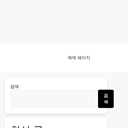
예제 페이지
검색
검
색