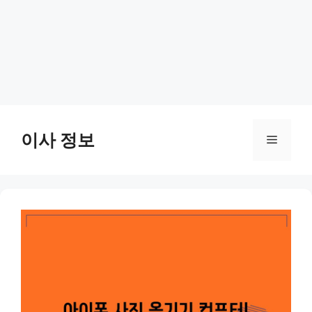
Skip
to
이사 정보
Menu
content