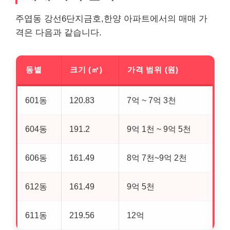
주엽동 강선6단지금호,한양 아파트에서의 매매 가
격은 다음과 같습니다.
동별
크기 (㎡)
가격 범위 (원)
601동
120.83
7억 ~ 7억 3천
604동
191.2
9억 1천 ~ 9억 5천
606동
161.49
8억 7천~9억 2천
612동
161.49
9억 5천
611동
219.56
12억