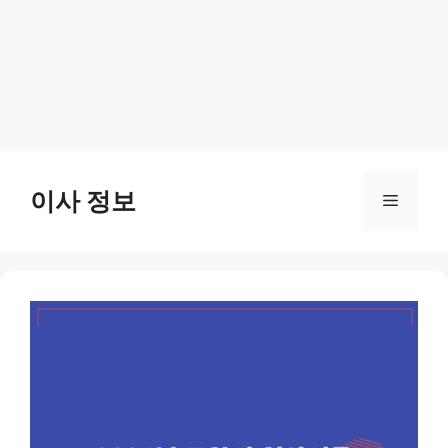
Skip
to
이사 정보
Menu
content