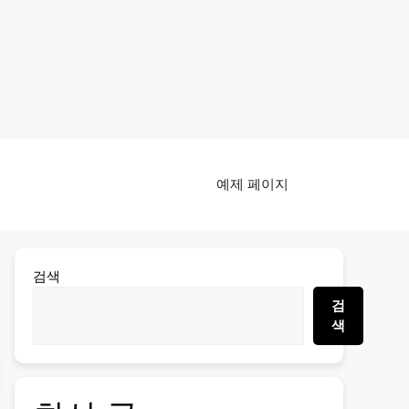
예제 페이지
검색
검
색